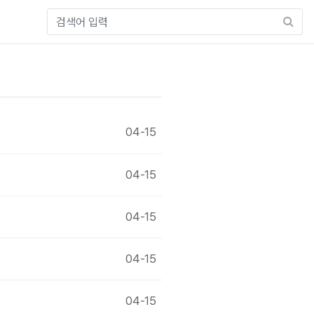
04-15
04-15
04-15
04-15
04-15