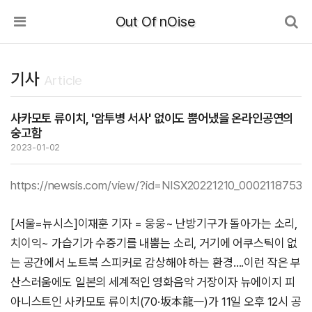
Out Of nOise
기사
Article
사카모토 류이치, '암투병 서사' 없이도 뿜어냈을 온라인공연의
숭고함
2023-01-02
https://newsis.com/view/?id=NISX20221210_0002118753
[서울=뉴시스]이재훈 기자 = 웅웅~ 난방기구가 돌아가는 소리,
치이익~ 가습기가 수증기를 내뿜는 소리, 거기에 어쿠스틱이 없
는 공간에서 노트북 스피커로 감상해야 하는 환경….이런 작은 부
산스러움에도 일본의 세계적인 영화음악 거장이자 뉴에이지 피
아니스트인 사카모토 류이치(70·坂本龍一)가 11일 오후 12시 공