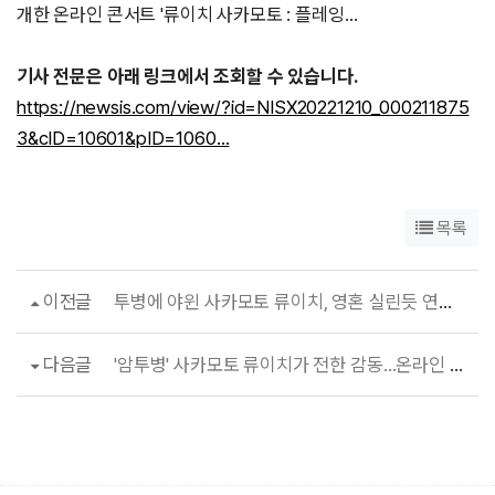
개한 온라인 콘서트 '류이치 사카모토 : 플레잉…
기사 전문은 아래 링크에서 조회할 수 있습니다.
https://newsis.com/view/?id=NISX20221210_000211875
3&cID=10601&pID=1060…
목록
이전글
투병에 야윈 사카모토 류이치, 영혼 실린듯 연주는 묵직했다
다음글
'암투병' 사카모토 류이치가 전한 감동…온라인 독주회