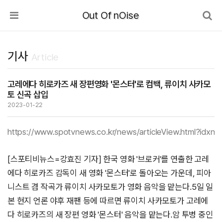
Out Of nOise
기사
Article
고레에다 히로카즈 새 장편영화 '몬스터'로 컴백, 류이치 사카모
토 신곡 삽입
2023-01-22
https://www.spotvnews.co.kr/news/articleView.html?idxn
[스포티비뉴스=강효진 기자] 한국 영화 '브로커'를 연출한 고레
에다 히로카즈 감독이 새 영화 '몬스터'로 돌아오는 가운데, 피아
니스트 겸 작곡가 류이치 사카모토가 영화 음악을 맡는다.5일 일
본 현지 언론 야후 재팬 등에 따르면 류이치 사카모토가 고레에
다 히로카즈의 새 장편 영화 '몬스터' 음악을 맡는다.암 투병 중인